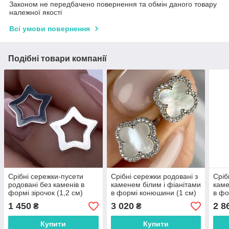
Законом не передбачено повернення та обмін даного товару
належної якості
Всі умови повернення
Подібні товари компанії
Срібні сережки-пусети
Срібні сережки родовані з
Сріб
родовані без каменів в
каменем білим і фіанітами
каме
формі зірочок (1,2 см)
в формі конюшини (1 см)
в фо
РН-004
РН-564
РН-
1 450
3 020
2 8
₴
₴
Купити
Купити