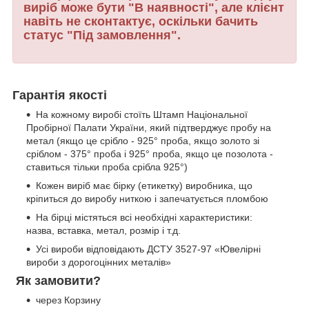
виріб може бути "В наявності", але клієнт
навіть не сконтактує, оскільки бачить
статус "Під замовлення".
Гарантія якості
На кожному виробі стоїть Штамп Національної
Пробірної Палати України, який підтверджує пробу на
метал (якщо це срібло - 925° проба, якщо золото зі
сріблом - 375° проба і 925° проба, якщо це позолота -
ставиться тільки проба срібла 925°)
Кожен виріб має бірку (етикетку) виробника, що
кріпиться до виробу ниткою і запечатується пломбою
На бірці містяться всі необхідні характеристики:
назва, вставка, метал, розмір і т.д.
Усі вироби відповідають ДСТУ 3527-97 «Ювелірні
вироби з дорогоцінних металів»
Як замовити?
через Корзину