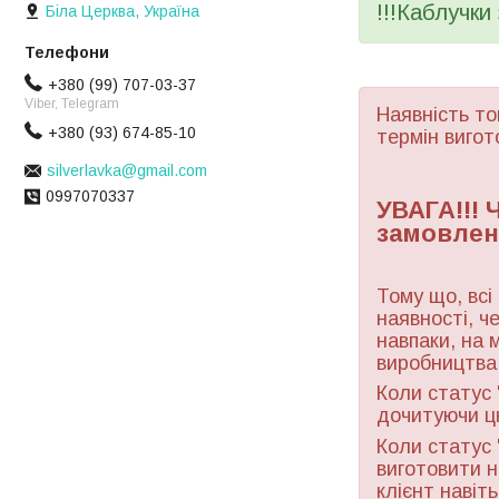
!!!Каблучки
Біла Церква, Україна
+380 (99) 707-03-37
Viber, Telegram
Наявність то
+380 (93) 674-85-10
термін вигот
silverlavka@gmail.com
0997070337
УВАГА!!!
замовлен
Тому що, всі
наявності, ч
навпаки, на 
виробництва 
Коли статус 
дочитуючи ц
Коли статус 
виготовити н
клієнт навіт