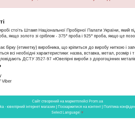
ті
иробі стоїть Штамп Національної Пробірної Палати України, який п
роба, якщо золото зі сріблом - 375° проба і 925° проба, якщо це поз
ає бірку (етикетку) виробника, що кріпиться до виробу ниткою і з
яться всі необхідні характеристики: назва, вставка, метал, розмір і т
ідповідають ДСТУ 3527-97 «Ювелірні вироби з дорогоцінних металі
?
у
 Viber
Сайт створений на маркетплейсі
Prom.ua
Silverlavka - ювелірний інтернет магазин |
Поскаржитися на контент
|
Політика конфіден
Select Language
▼