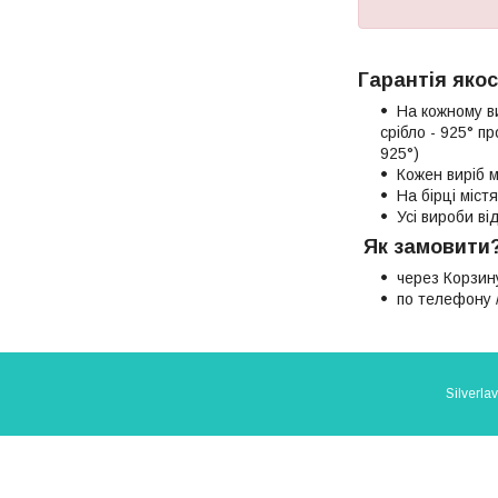
Гарантія якос
На кожному в
срібло - 925° п
925°)
Кожен виріб м
На бірці міст
Усі вироби в
Як замовити
через Корзин
по телефону /