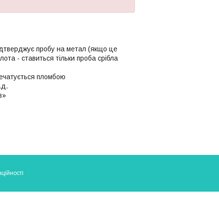
ідтверджує пробу на метал (якщо це
олота - ставиться тільки проба срібла
апечатується пломбою
.д.
в»
ційності