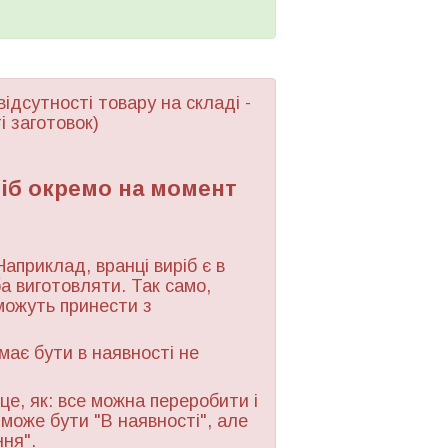
відсутності товару
на складі -
і заготовок)
ріб окремо на момент
Наприклад, вранці виріб є в
ба виготовляти. Так само,
можуть принести з
 має бути в наявності не
це, як: все можна переробити і
 може бути "В наявності", але
ння".