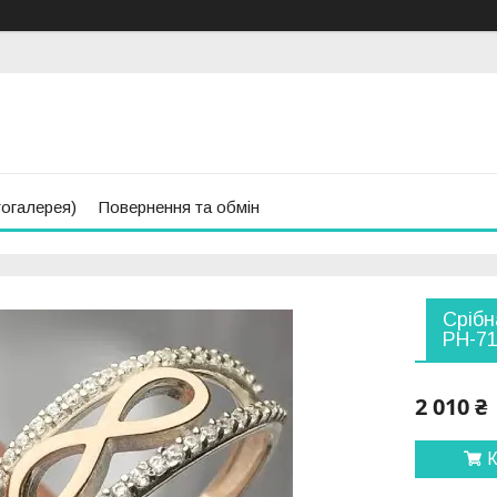
тогалерея)
Повернення та обмін
Срібн
РН-7
2 010 ₴
К