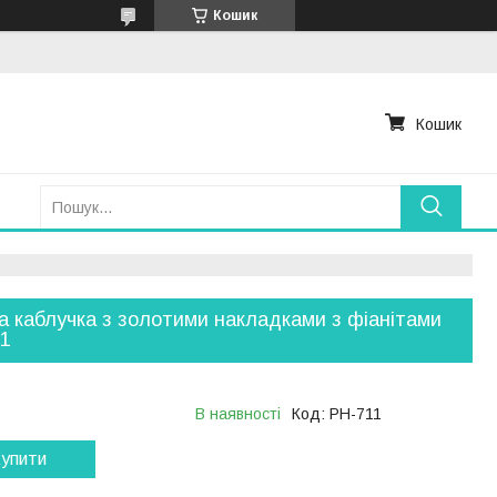
Кошик
Кошик
а каблучка з золотими накладками з фіанітами
11
В наявності
Код:
РН-711
упити