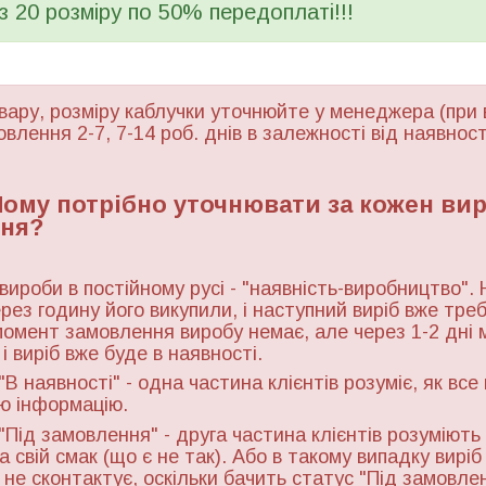
 з 20 розміру по 50% передоплаті!!!
вару, розміру каблучки уточнюйте у менеджера (при 
овлення 2-7, 7-14 роб. днів в залежності від наявност
 Чому потрібно уточнювати за кожен ви
ня?
 вироби в постійному русі - "наявність-виробництво". 
ерез годину його викупили, і наступний виріб вже тре
момент замовлення виробу немає, але через 1-2 дні 
і виріб вже буде в наявності.
"В наявності" - одна частина клієнтів розуміє, як все
ю інформацію.
"Під замовлення" - друга частина клієнтів розуміють 
а свій смак (що є не так). Або в такому випадку виріб
ь не сконтактує, оскільки бачить статус "Під замовле