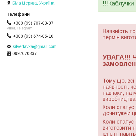
!!!Каблучки
Біла Церква, Україна
+380 (99) 707-03-37
Viber, Telegram
Наявність то
+380 (93) 674-85-10
термін вигот
silverlavka@gmail.com
0997070337
УВАГА!!!
замовлен
Тому що, всі
наявності, ч
навпаки, на 
виробництва 
Коли статус 
дочитуючи ц
Коли статус 
виготовити н
клієнт навіт