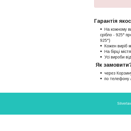
Гарантія якос
На кожному в
срібло - 925° п
925°)
Кожен виріб м
На бірці міст
Усі вироби в
Як замовити
через Корзин
по телефону /