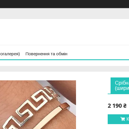
тогалерея)
Повернення та обмін
Срібн
(шири
2 190 ₴
К