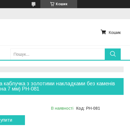
Кошик
Кошик
а каблучка з золотими накладками без каменів
на 7 мм) РН-081
В наявності
Код:
РН-081
упити