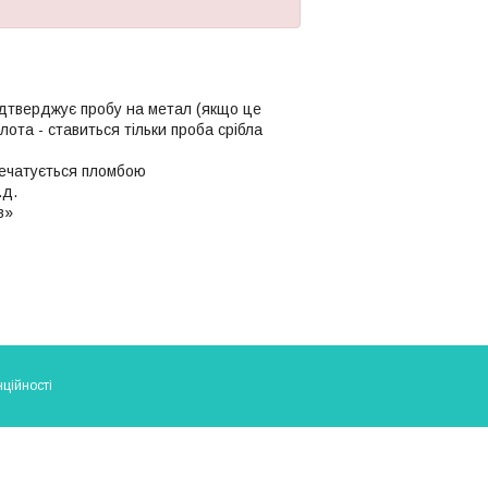
ідтверджує пробу на метал (якщо це
олота - ставиться тільки проба срібла
апечатується пломбою
.д.
в»
ційності