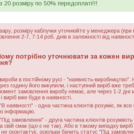
 з 20 розміру по 50% передоплаті!!!
вару, розміру каблучки уточнюйте у менеджера (при 
овлення 2-7, 7-14 роб. днів в залежності від наявност
 Чому потрібно уточнювати за кожен ви
ня?
 вироби в постійному русі - "наявність-виробництво". 
ерез годину його викупили, і наступний виріб вже тре
момент замовлення виробу немає, але через 1-2 дні 
і виріб вже буде в наявності.
"В наявності" - одна частина клієнтів розуміє, як все
ю інформацію.
"Під замовлення" - друга частина клієнтів розуміють 
а свій смак (що є не так). Або в такому випадку виріб
ь не сконтактує, оскільки бачить статус "Під замовле