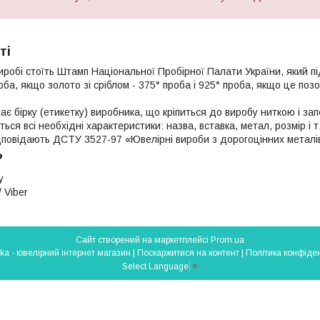
ті
иробі стоїть Штамп Національної Пробірної Палати України, який п
роба, якщо золото зі сріблом - 375° проба і 925° проба, якщо це поз
ає бірку (етикетку) виробника, що кріпиться до виробу ниткою і з
яться всі необхідні характеристики: назва, вставка, метал, розмір і т
ідповідають ДСТУ 3527-97 «Ювелірні вироби з дорогоцінних металі
?
у
 Viber
Сайт створений на маркетплейсі
Prom.ua
Silverlavka - ювелірний інтернет магазин |
Поскаржитися на контент
|
Політика конфіден
Select Language
▼