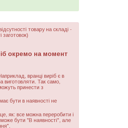
відсутності товару
на складі -
і заготовок)
ріб окремо на момент
Наприклад, вранці виріб є в
ба виготовляти. Так само,
можуть принести з
 має бути в наявності не
це, як: все можна переробити і
 може бути "В наявності", але
ння".