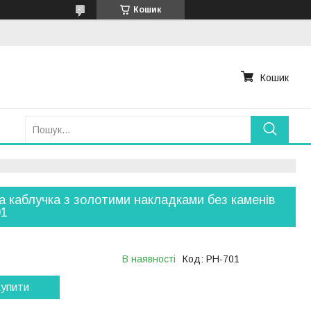
Кошик
Кошик
а каблучка з золотими накладками без каменів
01
В наявності
Код:
РН-701
упити