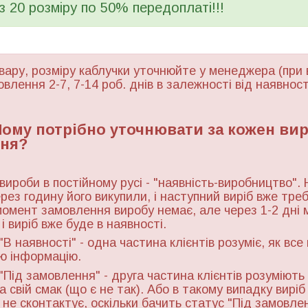
 з 20 розміру по 50% передоплаті!!!
вару, розміру каблучки уточнюйте у менеджера (при 
овлення 2-7, 7-14 роб. днів в залежності від наявност
 Чому потрібно уточнювати за кожен ви
ня?
 вироби в постійному русі - "наявність-виробництво". 
ерез годину його викупили, і наступний виріб вже тре
момент замовлення виробу немає, але через 1-2 дні 
і виріб вже буде в наявності.
"В наявності" - одна частина клієнтів розуміє, як все
ю інформацію.
"Під замовлення" - друга частина клієнтів розуміють 
а свій смак (що є не так). Або в такому випадку виріб
ь не сконтактує, оскільки бачить статус "Під замовле