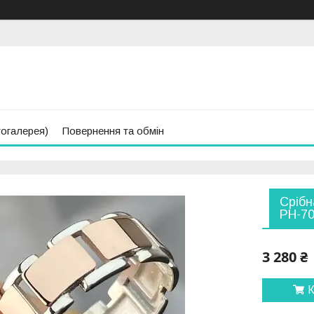
тогалерея)
Повернення та обмін
Срібн
РН-7
3 280 ₴
К