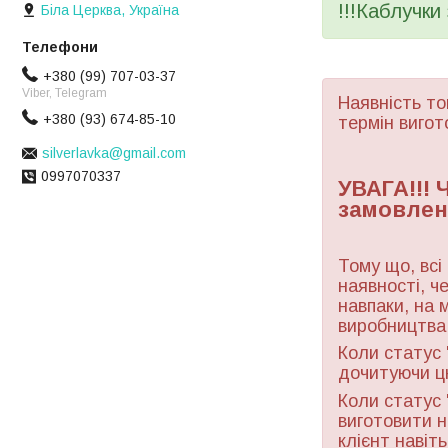
!!!Каблучки
Біла Церква, Україна
+380 (99) 707-03-37
Viber, Telegram
Наявність то
+380 (93) 674-85-10
термін вигот
silverlavka@gmail.com
0997070337
УВАГА!!!
замовлен
Тому що, всі
наявності, ч
навпаки, на 
виробництва 
Коли статус 
дочитуючи ц
Коли статус 
виготовити н
клієнт навіт