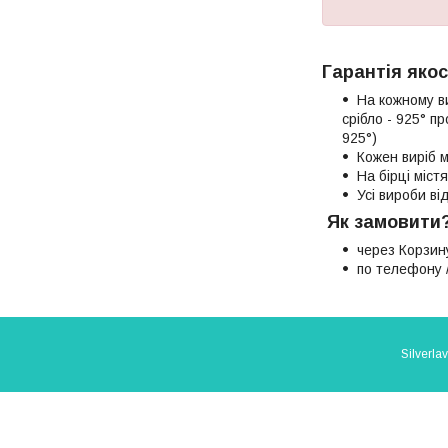
Гарантія якос
На кожному в
срібло - 925° п
925°)
Кожен виріб м
На бірці міст
Усі вироби в
Як замовити
через Корзин
по телефону /