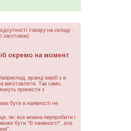
відсутності товару
на складі -
і заготовок)
ріб окремо на момент
Наприклад, вранці виріб є в
ба виготовляти. Так само,
можуть принести з
 має бути в наявності не
це, як: все можна переробити і
 може бути "В наявності", але
ння".