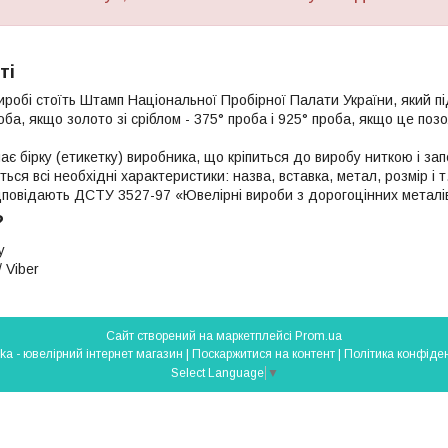
ті
иробі стоїть Штамп Національної Пробірної Палати України, який п
роба, якщо золото зі сріблом - 375° проба і 925° проба, якщо це поз
ає бірку (етикетку) виробника, що кріпиться до виробу ниткою і з
яться всі необхідні характеристики: назва, вставка, метал, розмір і т
ідповідають ДСТУ 3527-97 «Ювелірні вироби з дорогоцінних металі
?
у
 Viber
Сайт створений на маркетплейсі
Prom.ua
Silverlavka - ювелірний інтернет магазин |
Поскаржитися на контент
|
Політика конфіден
Select Language
▼