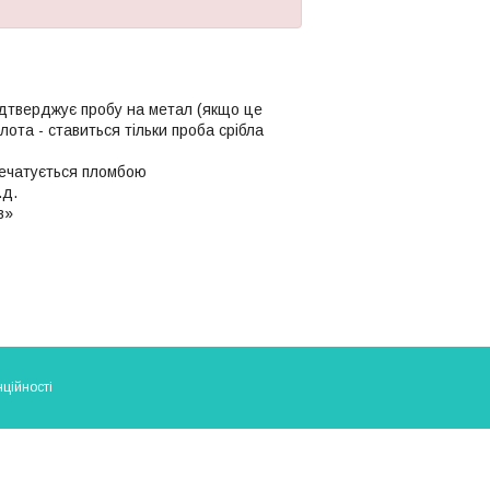
ідтверджує пробу на метал (якщо це
олота - ставиться тільки проба срібла
апечатується пломбою
.д.
в»
ційності