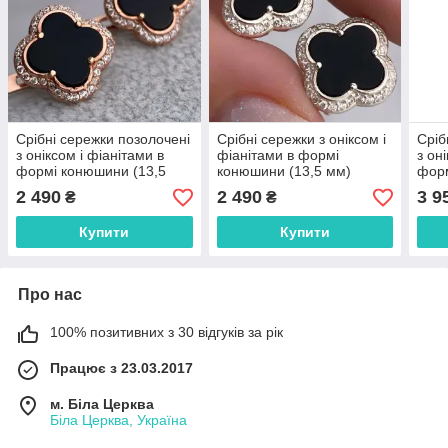
Срібні сережки позолочені
Срібні сережки з оніксом і
Сріб
з оніксом і фіанітами в
фіанітами в формі
з он
формі конюшини (13,5
конюшини (13,5 мм)
форм
мм) ПЛ-104
ПЛ-104
УМ-
2 490
2 490
3 9
₴
₴
Купити
Купити
Про нас
100% позитивних з 30 відгуків за рік
Працює з 23.03.2017
м. Біла Церква
Біла Церква, Україна