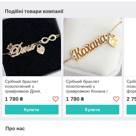
Подібні товари компанії
Срібний браслет
Срібний браслет
Сріб
позолочений з
позолочений з
позо
гравіровкою Доня,
гравіровкою Кохана і
фор
сердечком і знаком
сердечком ПЛ-290
1 780
1 780
2 7
₴
₴
нескінченності з фіанітами
ПЛ-313
Купити
Купити
Про нас