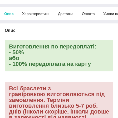
Опис
Характеристики
Доставка
Оплата
Умови п
Опис
Виготовлення по передоплаті:
- 50%
або
- 100% передоплата на карту
Всі
браслети з
гравіровкою
виготовляються під
замовлення. Терміни
виготовлення близько 5-7 роб.
днів (інколи скоріше, інколи довше
в залежності від наявності