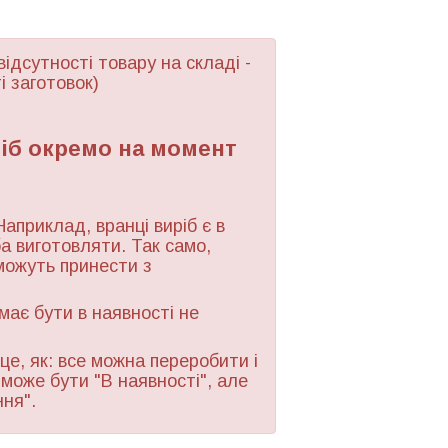
відсутності товару
на складі -
і заготовок)
ріб окремо на момент
Наприклад, вранці виріб є в
ба виготовляти. Так само,
можуть принести з
 має бути в наявності не
це, як: все можна переробити і
 може бути "В наявності", але
ння".