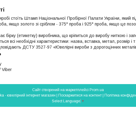
ті
иробі стоїть Штамп Національної Пробірної Палати України, який п
роба, якщо золото зі сріблом - 375° проба і 925° проба, якщо це поз
ає бірку (етикетку) виробника, що кріпиться до виробу ниткою і з
яться всі необхідні характеристики: назва, вставка, метал, розмір і т
ідповідають ДСТУ 3527-97 «Ювелірні вироби з дорогоцінних металі
?
у
 Viber
Сайт створений на маркетплейсі
Prom.ua
Silverlavka - ювелірний інтернет магазин |
Поскаржитися на контент
|
Політика конфіден
Select Language
▼