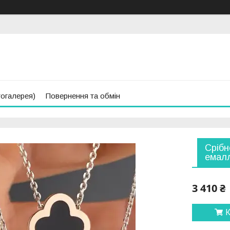
тогалерея)
Повернення та обмін
Срібн
емалл
3 410 ₴
К