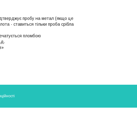
ідтверджує пробу на метал (якщо це
олота - ставиться тільки проба срібла
апечатується пломбою
.д.
в»
ційності