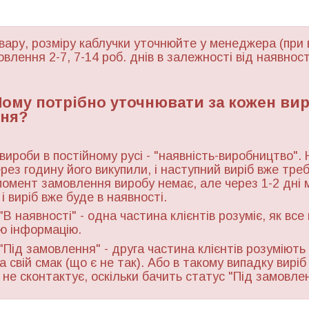
вару, розміру каблучки уточнюйте у менеджера (при 
овлення 2-7, 7-14 роб. днів в залежності від наявност
 Чому потрібно уточнювати за кожен ви
ня?
 вироби в постійному русі - "наявність-виробництво". 
ерез годину його викупили, і наступний виріб вже тре
момент замовлення виробу немає, але через 1-2 дні 
і виріб вже буде в наявності.
"В наявності" - одна частина клієнтів розуміє, як все
ю інформацію.
"Під замовлення" - друга частина клієнтів розуміють 
а свій смак (що є не так). Або в такому випадку виріб
ь не сконтактує, оскільки бачить статус "Під замовле