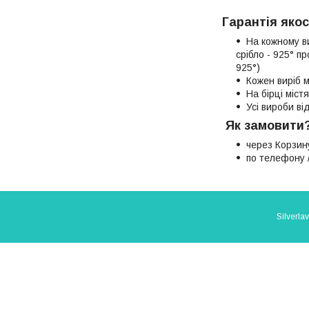
Гарантія якос
На кожному в
срібло - 925° п
925°)
Кожен виріб м
На бірці міст
Усі вироби в
Як замовити
через Корзин
по телефону /