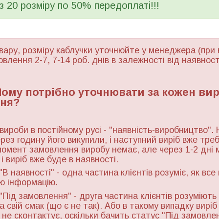
 з 20 розміру по 50% передоплаті!!!
вару, розміру каблучки уточнюйте у менеджера (при 
овлення 2-7, 7-14 роб. днів в залежності від наявност
 Чому потрібно уточнювати за кожен ви
ня?
 вироби в постійному русі - "наявність-виробництво". 
ерез годину його викупили, і наступний виріб вже тре
момент замовлення виробу немає, але через 1-2 дні 
і виріб вже буде в наявності.
"В наявності" - одна частина клієнтів розуміє, як все
ю інформацію.
"Під замовлення" - друга частина клієнтів розуміють 
а свій смак (що є не так). Або в такому випадку виріб
ь не сконтактує, оскільки бачить статус "Під замовле