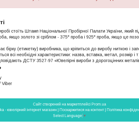
ті
иробі стоїть Штамп Національної Пробірної Палати України, який п
роба, якщо золото зі сріблом - 375° проба і 925° проба, якщо це поз
ає бірку (етикетку) виробника, що кріпиться до виробу ниткою і з
яться всі необхідні характеристики: назва, вставка, метал, розмір і т
ідповідають ДСТУ 3527-97 «Ювелірні вироби з дорогоцінних металі
?
у
 Viber
Сайт створений на маркетплейсі
Prom.ua
Silverlavka - ювелірний інтернет магазин |
Поскаржитися на контент
|
Політика конфіден
Select Language
▼