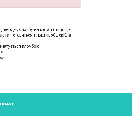
ідтверджує пробу на метал (якщо це
олота - ставиться тільки проба срібла
апечатується пломбою
.д.
в»
ційності