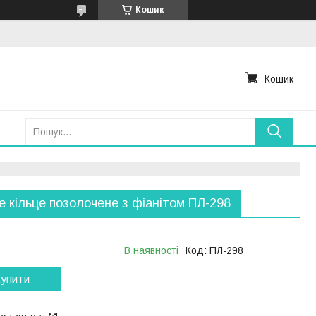
Кошик
Кошик
е кільце позолочене з фіанітом ПЛ-298
В наявності
Код:
ПЛ-298
упити