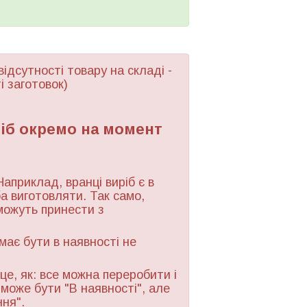
відсутності товару
на складі -
і заготовок)
ріб окремо на момент
Наприклад, вранці виріб є в
ба виготовляти. Так само,
можуть принести з
 має бути в наявності не
це, як: все можна переробити і
 може бути "В наявності", але
ння".