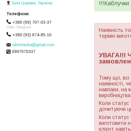
!!!Каблучки
Біла Церква, Україна
+380 (99) 707-03-37
Viber, Telegram
Наявність то
+380 (93) 674-85-10
термін вигот
silverlavka@gmail.com
0997070337
УВАГА!!!
замовлен
Тому що, всі
наявності, ч
навпаки, на 
виробництва 
Коли статус 
дочитуючи ц
Коли статус 
виготовити н
клієнт навіт