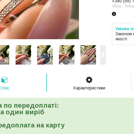
+380 (99) 
Viber, Tele
Законом 
якості
Опис
Характеристики
а по передоплаті:
 за один виріб
редоплата на карту