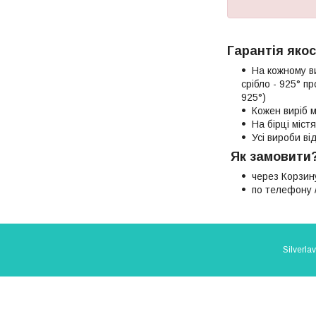
Гарантія якос
На кожному в
срібло - 925° п
925°)
Кожен виріб м
На бірці міст
Усі вироби в
Як замовити
через Корзин
по телефону /