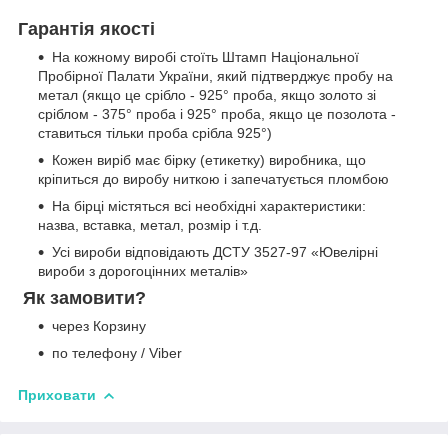
Гарантія якості
На кожному виробі стоїть Штамп Національної
Пробірної Палати України, який підтверджує пробу на
метал (якщо це срібло - 925° проба, якщо золото зі
сріблом - 375° проба і 925° проба, якщо це позолота -
ставиться тільки проба срібла 925°)
Кожен виріб має бірку (етикетку) виробника, що
кріпиться до виробу ниткою і запечатується пломбою
На бірці містяться всі необхідні характеристики:
назва, вставка, метал, розмір і т.д.
Усі вироби відповідають ДСТУ 3527-97 «Ювелірні
вироби з дорогоцінних металів»
Як замовити?
через Корзину
по телефону / Viber
Приховати