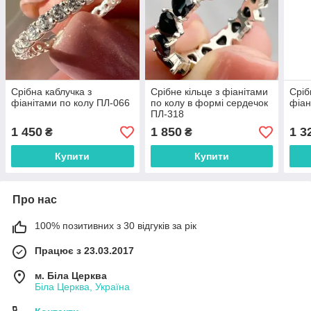
Срібна каблучка з
Срібне кільце з фіанітами
Сріб
фіанітами по колу ПЛ-066
по колу в формі сердечок
фіан
ПЛ-318
1 450
1 850
1 3
₴
₴
Купити
Купити
Про нас
100% позитивних з 30 відгуків за рік
Працює з 23.03.2017
м. Біла Церква
Біла Церква, Україна