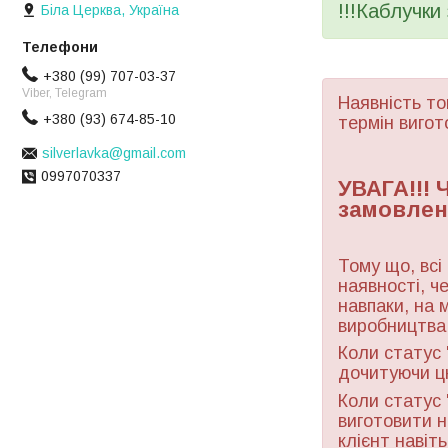
!!!Каблучки
Біла Церква, Україна
+380 (99) 707-03-37
Viber, Telegram
Наявність то
+380 (93) 674-85-10
термін вигот
silverlavka@gmail.com
0997070337
УВАГА!!!
замовлен
Тому що, всі
наявності, ч
навпаки, на 
виробництва 
Коли статус 
дочитуючи ц
Коли статус 
виготовити н
клієнт навіт