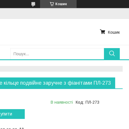
Кошик
Кошик
е кільце подвійне заручне з фіанітами ПЛ-273
В наявності
Код:
ПЛ-273
упити