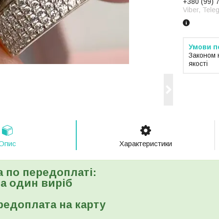
+380 (99) 
Viber, Tele
Законом 
якості
Опис
Характеристики
а по передоплаті:
 за один виріб
редоплата на карту