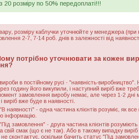
 з 20 розміру по 50% передоплаті!!!
вару, розміру каблучки уточнюйте у менеджера (при 
овлення 2-7, 7-14 роб. днів в залежності від наявност
 Чому потрібно уточнювати за кожен ви
ня?
 вироби в постійному русі - "наявність-виробництво". 
ерез годину його викупили, і наступний виріб вже тре
момент замовлення виробу немає, але через 1-2 дні 
і виріб вже буде в наявності.
"В наявності" - одна частина клієнтів розуміє, як все
ю інформацію.
"Під замовлення" - друга частина клієнтів розуміють 
а свій смак (що є не так). Або в такому випадку виріб
ь не сконтактує, оскільки бачить статус "Під замовле