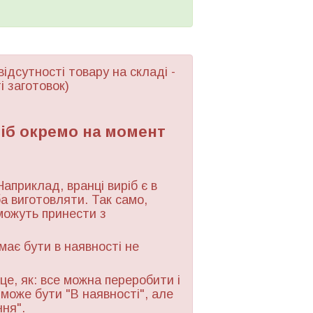
відсутності товару
на складі -
і заготовок)
ріб окремо на момент
Наприклад, вранці виріб є в
ба виготовляти. Так само,
можуть принести з
 має бути в наявності не
це, як: все можна переробити і
 може бути "В наявності", але
ння".