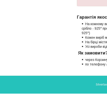
Гарантія якос
На кожному в
срібло - 925° п
925°)
Кожен виріб м
На бірці міст
Усі вироби в
Як замовити
через Корзин
по телефону /