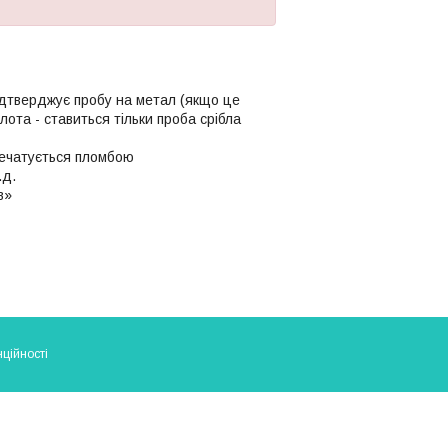
ідтверджує пробу на метал (якщо це
олота - ставиться тільки проба срібла
апечатується пломбою
.д.
в»
ційності