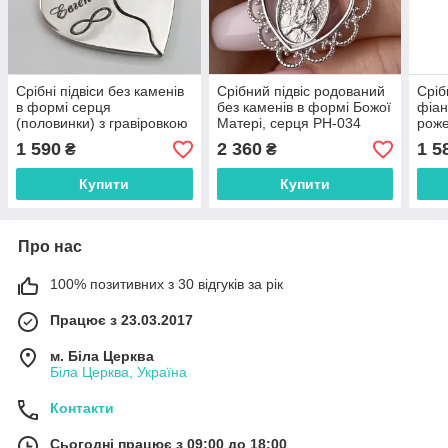
Срібні підвіси без каменів
Срібний підвіс родований
Сріб
в формі серця
без каменів в формі Божої
фіан
(половинки) з гравіровкою
Матері, серця РН-034
роже
ПЛ-210
ПЛ-
1 590
2 360
1 5
₴
₴
Купити
Купити
Про нас
100% позитивних з 30 відгуків за рік
Працює з 23.03.2017
м. Біла Церква
Біла Церква, Україна
Контакти
Сьогодні працює з 09:00 до 18:00