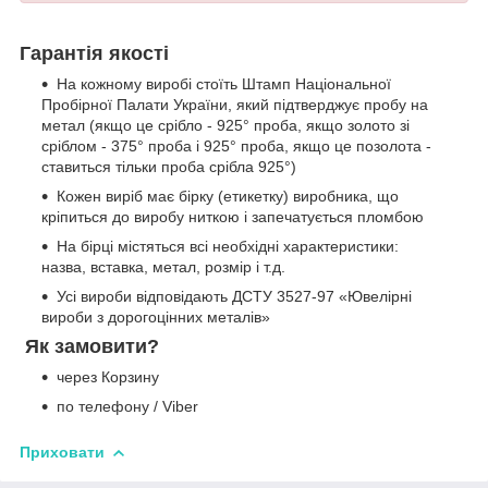
Гарантія якості
На кожному виробі стоїть Штамп Національної
Пробірної Палати України, який підтверджує пробу на
метал (якщо це срібло - 925° проба, якщо золото зі
сріблом - 375° проба і 925° проба, якщо це позолота -
ставиться тільки проба срібла 925°)
Кожен виріб має бірку (етикетку) виробника, що
кріпиться до виробу ниткою і запечатується пломбою
На бірці містяться всі необхідні характеристики:
назва, вставка, метал, розмір і т.д.
Усі вироби відповідають ДСТУ 3527-97 «Ювелірні
вироби з дорогоцінних металів»
Як замовити?
через Корзину
по телефону / Viber
Приховати