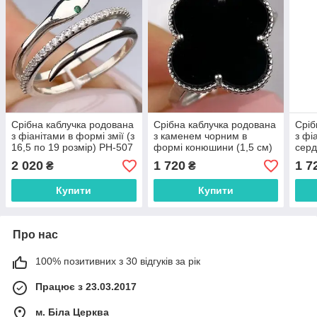
Срібна каблучка родована
Срібна каблучка родована
Сріб
з фіанітами в формі змії (з
з каменем чорним в
з фі
16,5 по 19 розмір) РН-507
формі конюшини (1,5 см)
серд
РН-629
2 020
1 720
1 7
₴
₴
Купити
Купити
Про нас
100% позитивних з 30 відгуків за рік
Працює з 23.03.2017
м. Біла Церква