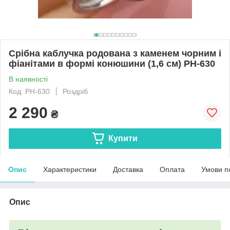
Срібна каблучка родована з каменем чорним і
фіанітами в формі конюшини (1,6 см) РН-630
В наявності
Код: РН-630
Роздріб
2 290
₴
Купити
Опис
Характеристики
Доставка
Оплата
Умови п
Опис