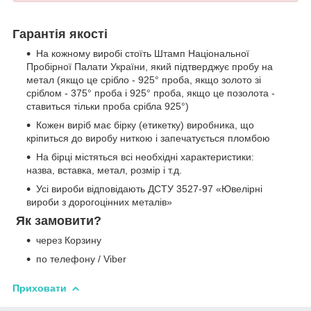
Гарантія якості
На кожному виробі стоїть Штамп Національної
Пробірної Палати України, який підтверджує пробу на
метал (якщо це срібло - 925° проба, якщо золото зі
сріблом - 375° проба і 925° проба, якщо це позолота -
ставиться тільки проба срібла 925°)
Кожен виріб має бірку (етикетку) виробника, що
кріпиться до виробу ниткою і запечатується пломбою
На бірці містяться всі необхідні характеристики:
назва, вставка, метал, розмір і т.д.
Усі вироби відповідають ДСТУ 3527-97 «Ювелірні
вироби з дорогоцінних металів»
Як замовити?
через Корзину
по телефону / Viber
Приховати