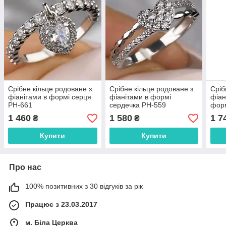
Срібне кільце родоване з
Срібне кільце родоване з
Сріб
фіанітами в формі серця
фіанітами в формі
фіан
РН-661
сердечка РН-559
форм
1 460
1 580
1 7
₴
₴
Купити
Купити
Про нас
100% позитивних з 30 відгуків за рік
Працює з 23.03.2017
м. Біла Церква