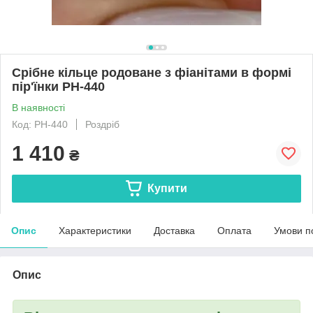
Срібне кільце родоване з фіанітами в формі
пір'їнки РН-440
В наявності
Код: РН-440
Роздріб
1 410
₴
Купити
Опис
Характеристики
Доставка
Оплата
Умови п
Опис