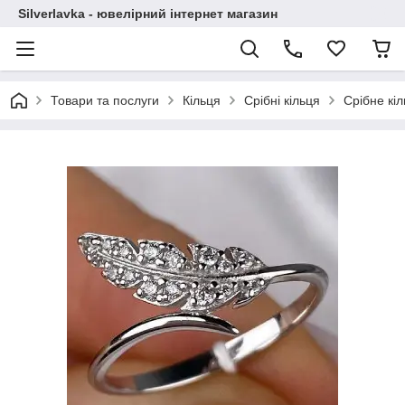
Silverlavka - ювелірний інтернет магазин
Товари та послуги
Кільця
Срібні кільця
Срібне кі