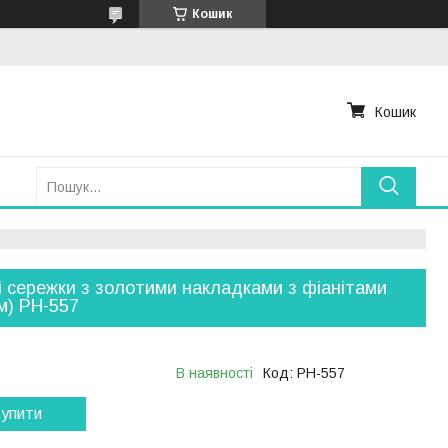
Кошик
Кошик
і сережки з золотими накладками з фіанітами
см) РН-557
В наявності
Код:
РН-557
упити