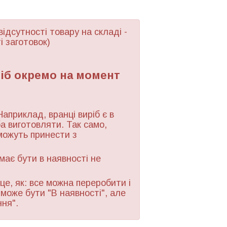
відсутності товару
на складі -
і заготовок)
ріб окремо на момент
Наприклад, вранці виріб є в
ба виготовляти. Так само,
можуть принести з
 має бути в наявності не
це, як: все можна переробити і
 може бути "В наявності", але
ння".