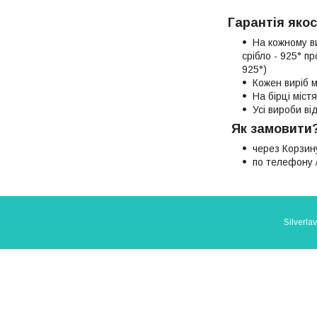
Гарантія якос
На кожному в
срібло - 925° п
925°)
Кожен виріб м
На бірці міст
Усі вироби в
Як замовити
через Корзин
по телефону /