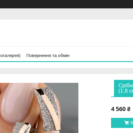
тогалерея)
Повернення та обмін
Срібн
(1,8 
4 560 ₴
К