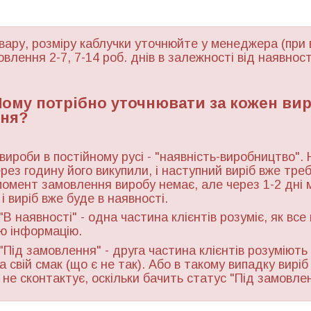
вару, розміру каблучки уточнюйте у менеджера (при 
овлення 2-7, 7-14 роб. днів в залежності від наявност
 Чому потрібно уточнювати за кожен ви
ня?
 вироби в постійному русі - "наявність-виробництво". 
ерез годину його викупили, і наступний виріб вже тре
момент замовлення виробу немає, але через 1-2 дні 
і виріб вже буде в наявності.
"В наявності" - одна частина клієнтів розуміє, як все
ю інформацію.
"Під замовлення" - друга частина клієнтів розуміють 
а свій смак (що є не так). Або в такому випадку виріб
ь не сконтактує, оскільки бачить статус "Під замовле