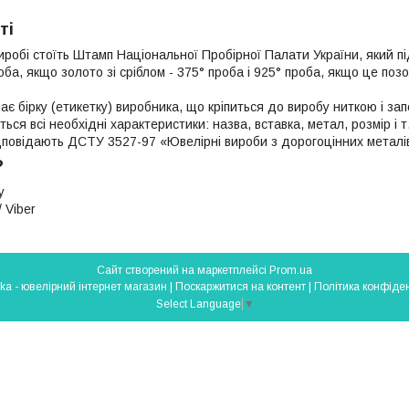
ті
иробі стоїть Штамп Національної Пробірної Палати України, який п
роба, якщо золото зі сріблом - 375° проба і 925° проба, якщо це поз
ає бірку (етикетку) виробника, що кріпиться до виробу ниткою і з
яться всі необхідні характеристики: назва, вставка, метал, розмір і т
ідповідають ДСТУ 3527-97 «Ювелірні вироби з дорогоцінних металі
?
у
 Viber
Сайт створений на маркетплейсі
Prom.ua
Silverlavka - ювелірний інтернет магазин |
Поскаржитися на контент
|
Політика конфіден
Select Language
▼