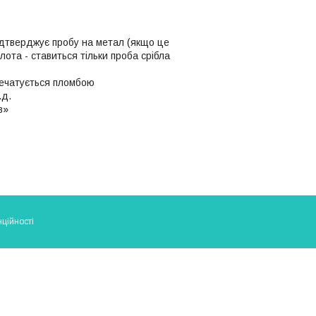
ідтверджує пробу на метал (якщо це
олота - ставиться тільки проба срібла
апечатується пломбою
.д.
в»
ційності