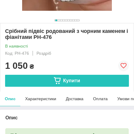
Срібний підвіс родований з чорним каменем і
фіанітами РН-476
В наявності
Код: РН-476
Роздріб
1 050
₴
Купити
Опис
Характеристики
Доставка
Оплата
Умови п
Опис