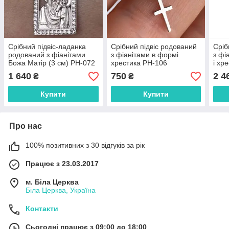
Срібний підвіс-ладанка
Срібний підвіс родований
Сріб
родований з фіанітами
з фіанітами в формі
з фі
Божа Матір (3 см) РН-072
хрестика РН-106
і хр
1 640
750
2 4
₴
₴
Купити
Купити
Про нас
100% позитивних з 30 відгуків за рік
Працює з 23.03.2017
м. Біла Церква
Біла Церква, Україна
Контакти
Сьогодні працює з 09:00 до 18:00