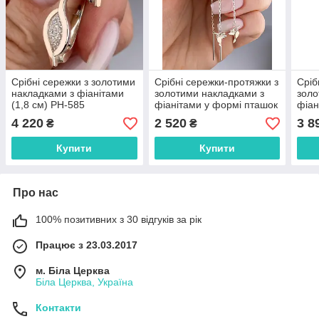
Срібні сережки з золотими
Срібні сережки-протяжки з
Сріб
накладками з фіанітами
золотими накладками з
золо
(1,8 см) РН-585
фіанітами у формі пташок
фіан
колібрі (8 см) РН-009
хрес
4 220
2 520
3 8
₴
₴
довж
Купити
Купити
Про нас
100% позитивних з 30 відгуків за рік
Працює з 23.03.2017
м. Біла Церква
Біла Церква, Україна
Контакти