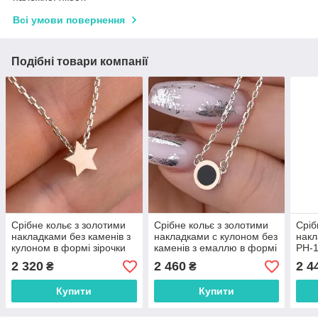
Всі умови повернення
Подібні товари компанії
Срібне кольє з золотими
Срібне кольє з золотими
Сріб
накладками без каменів з
накладками с кулоном без
накл
кулоном в формі зірочки
каменів з емаллю в формі
РН-
(0,6 см) РН-403
кола (0,6 см) РН-231
2 320
2 460
2 4
₴
₴
Купити
Купити