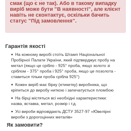
смак (що є не так). Або в такому випадку
виріб може бути "В наявності", але клієнт
навіть не сконтактує, оскільки бачить
статус "Під замовлення".
Гарантія якості
На кожному виробі стоїть Штамп Національної
Пробірної Палати України, який підтверджує пробу на
метал (якщо це срібло - 925° проба, якщо золото зі
сріблом - 375° проба і 925° проба, якщо це позолота -
ставиться тільки проба срібла 925°)
Кожен виріб має бірку (етикетку) виробника, що
кріпиться до виробу ниткою і запечатується пломбою
На бірці містяться всі необхідні характеристики:
назва, вставка, метал, розмір і т.д.
Усі вироби відповідають ДСТУ 3527-97 «Ювелірні
вироби з дорогоцінних металів»
Як замовити?