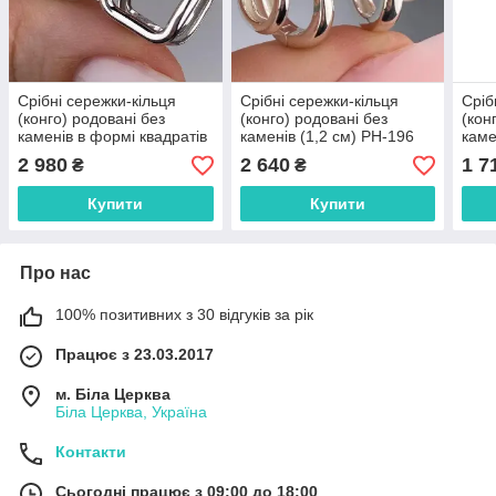
Срібні сережки-кільця
Срібні сережки-кільця
Сріб
(конго) родовані без
(конго) родовані без
(кон
каменів в формі квадратів
каменів (1,2 см) РН-196
каме
(1,2 см) РН-538
2 980
2 640
1 7
₴
₴
Купити
Купити
Про нас
100% позитивних з 30 відгуків за рік
Працює з 23.03.2017
м. Біла Церква
Біла Церква, Україна
Контакти
Сьогодні працює з 09:00 до 18:00