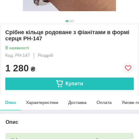
Срібне кільце родоване з фіанітами в формі
серця РН-147
В наявності
Код: РН-147
Роздріб
1 280
₴
Купити
Опис
Характеристики
Доставка
Оплата
Умови п
Опис