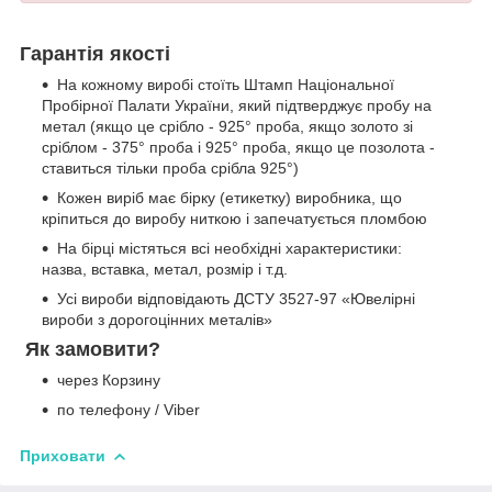
Гарантія якості
На кожному виробі стоїть Штамп Національної
Пробірної Палати України, який підтверджує пробу на
метал (якщо це срібло - 925° проба, якщо золото зі
сріблом - 375° проба і 925° проба, якщо це позолота -
ставиться тільки проба срібла 925°)
Кожен виріб має бірку (етикетку) виробника, що
кріпиться до виробу ниткою і запечатується пломбою
На бірці містяться всі необхідні характеристики:
назва, вставка, метал, розмір і т.д.
Усі вироби відповідають ДСТУ 3527-97 «Ювелірні
вироби з дорогоцінних металів»
Як замовити?
через Корзину
по телефону / Viber
Приховати