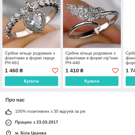
Срібне кільце родоване з
Срібне кільце родоване з
Сріб
фіанітами в формі серця
фіанітами в формі пір'їнки
фіан
РН-661
РН-440
форм
1 460
1 410
1 7
₴
₴
Купити
Купити
Про нас
100% позитивних з 30 відгуків за рік
Працює з 23.03.2017
м. Біла Церква