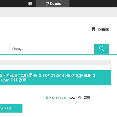
Кошик
Кошик
е кільце подвійне з золотими накладками з
тами РН-206
В наявності
Код:
РН-206
упити