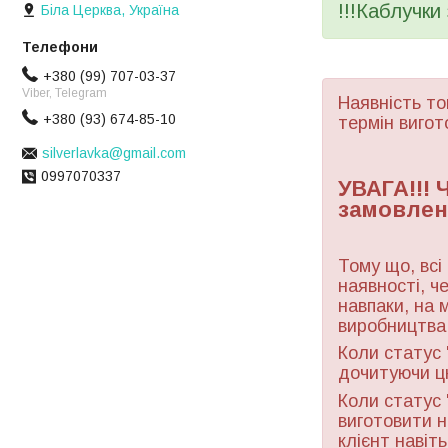
!!!Каблучки
Біла Церква, Україна
+380 (99) 707-03-37
Viber, Telegram
Наявність то
+380 (93) 674-85-10
термін вигот
silverlavka@gmail.com
0997070337
УВАГА!!!
замовлен
Тому що, всі
наявності, ч
навпаки, на 
виробництва 
Коли статус 
дочитуючи ц
Коли статус 
виготовити н
клієнт навіт