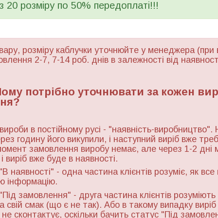
 з 20 розміру по 50% передоплаті!!!
вару, розміру каблучки уточнюйте у менеджера (при 
овлення 2-7, 7-14 роб. днів в залежності від наявност
 Чому потрібно уточнювати за кожен ви
ня?
 вироби в постійному русі - "наявність-виробництво". 
ерез годину його викупили, і наступний виріб вже тре
момент замовлення виробу немає, але через 1-2 дні 
і виріб вже буде в наявності.
"В наявності" - одна частина клієнтів розуміє, як все
ю інформацію.
"Під замовлення" - друга частина клієнтів розуміють 
а свій смак (що є не так). Або в такому випадку виріб
ь не сконтактує, оскільки бачить статус "Під замовле