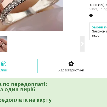
+380 (99) 
Viber, Tele
Законом 
якості
Опис
Характеристики
а по передоплаті:
 за один виріб
редоплата на карту