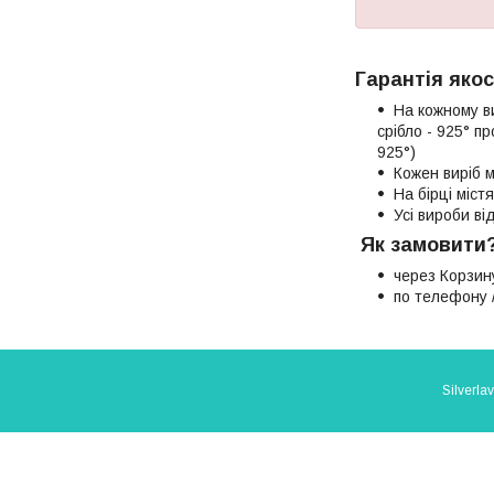
Гарантія якос
На кожному в
срібло - 925° п
925°)
Кожен виріб м
На бірці міст
Усі вироби в
Як замовити
через Корзин
по телефону /