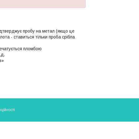
ідтверджує пробу на метал (якщо це
олота - ставиться тільки проба срібла
апечатується пломбою
.д.
в»
ційності