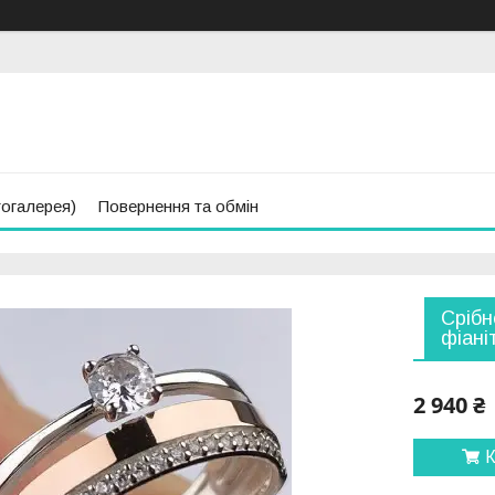
тогалерея)
Повернення та обмін
Срібн
фіані
2 940 ₴
К