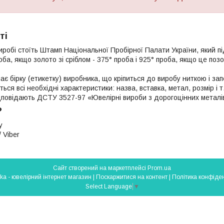
ті
иробі стоїть Штамп Національної Пробірної Палати України, який п
роба, якщо золото зі сріблом - 375° проба і 925° проба, якщо це поз
ає бірку (етикетку) виробника, що кріпиться до виробу ниткою і з
яться всі необхідні характеристики: назва, вставка, метал, розмір і т
ідповідають ДСТУ 3527-97 «Ювелірні вироби з дорогоцінних металі
?
у
 Viber
Сайт створений на маркетплейсі
Prom.ua
Silverlavka - ювелірний інтернет магазин |
Поскаржитися на контент
|
Політика конфіден
Select Language
▼