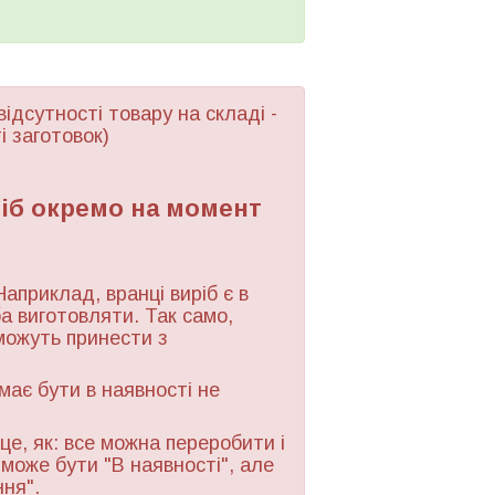
відсутності товару
на складі -
і заготовок)
ріб окремо на момент
Наприклад, вранці виріб є в
ба виготовляти. Так само,
можуть принести з
 має бути в наявності не
це, як: все можна переробити і
 може бути "В наявності", але
ння".