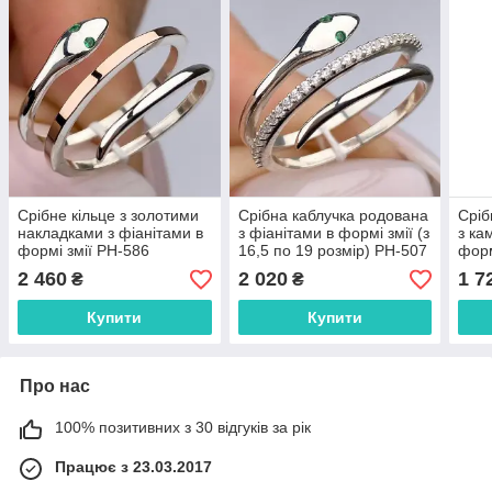
Срібне кільце з золотими
Срібна каблучка родована
Сріб
накладками з фіанітами в
з фіанітами в формі змії (з
з ка
формі змії РН-586
16,5 по 19 розмір) РН-507
форм
РН-
2 460
2 020
1 7
₴
₴
Купити
Купити
Про нас
100% позитивних з 30 відгуків за рік
Працює з 23.03.2017