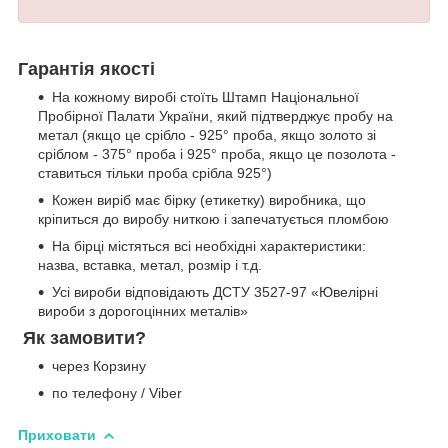
Гарантія якості
На кожному виробі стоїть Штамп Національної
Пробірної Палати України, який підтверджує пробу на
метал (якщо це срібло - 925° проба, якщо золото зі
сріблом - 375° проба і 925° проба, якщо це позолота -
ставиться тільки проба срібла 925°)
Кожен виріб має бірку (етикетку) виробника, що
кріпиться до виробу ниткою і запечатується пломбою
На бірці містяться всі необхідні характеристики:
назва, вставка, метал, розмір і т.д.
Усі вироби відповідають ДСТУ 3527-97 «Ювелірні
вироби з дорогоцінних металів»
Як замовити?
через Корзину
по телефону / Viber
Приховати