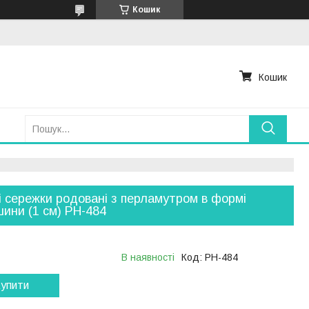
Кошик
Кошик
і сережки родовані з перламутром в формі
ини (1 см) РН-484
В наявності
Код:
РН-484
упити