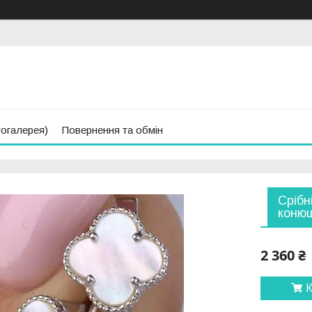
тогалерея)
Повернення та обмін
Срібн
конюш
2 360 ₴
К