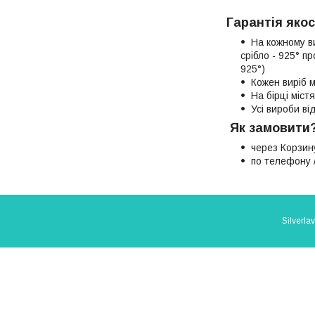
Гарантія якос
На кожному в
срібло - 925° п
925°)
Кожен виріб м
На бірці міст
Усі вироби в
Як замовити
через Корзин
по телефону /