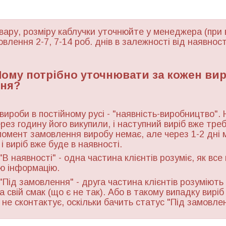
вару, розміру каблучки уточнюйте у менеджера (при 
овлення 2-7, 7-14 роб. днів в залежності від наявност
 Чому потрібно уточнювати за кожен ви
ня?
 вироби в постійному русі - "наявність-виробництво". 
ерез годину його викупили, і наступний виріб вже тре
момент замовлення виробу немає, але через 1-2 дні 
і виріб вже буде в наявності.
"В наявності" - одна частина клієнтів розуміє, як все
ю інформацію.
"Під замовлення" - друга частина клієнтів розуміють 
а свій смак (що є не так). Або в такому випадку виріб
ь не сконтактує, оскільки бачить статус "Під замовле