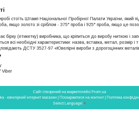
ті
иробі стоїть Штамп Національної Пробірної Палати України, який п
роба, якщо золото зі сріблом - 375° проба і 925° проба, якщо це поз
ає бірку (етикетку) виробника, що кріпиться до виробу ниткою і з
яться всі необхідні характеристики: назва, вставка, метал, розмір і т
ідповідають ДСТУ 3527-97 «Ювелірні вироби з дорогоцінних металі
?
у
 Viber
Сайт створений на маркетплейсі
Prom.ua
Silverlavka - ювелірний інтернет магазин |
Поскаржитися на контент
|
Політика конфіден
Select Language
▼