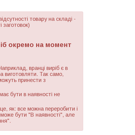
відсутності товару
на складі -
і заготовок)
ріб окремо на момент
Наприклад, вранці виріб є в
ба виготовляти. Так само,
можуть принести з
 має бути в наявності не
це, як: все можна переробити і
 може бути "В наявності", але
ння".