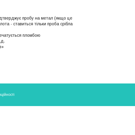
ідтверджує пробу на метал (якщо це
олота - ставиться тільки проба срібла
апечатується пломбою
.д.
в»
ційності