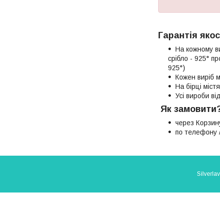
Гарантія якос
На кожному в
срібло - 925° п
925°)
Кожен виріб м
На бірці міст
Усі вироби в
Як замовити
через Корзин
по телефону /