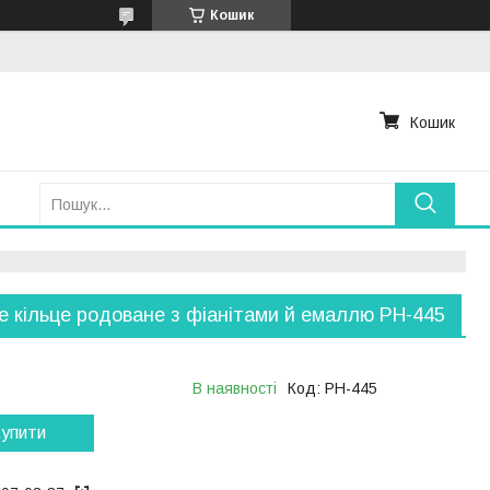
Кошик
Кошик
е кільце родоване з фіанітами й емаллю РН-445
В наявності
Код:
РН-445
упити