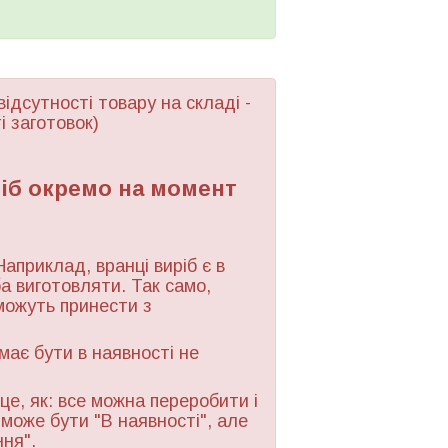
відсутності товару
на складі -
і заготовок)
ріб окремо на момент
Наприклад, вранці виріб є в
ба виготовляти. Так само,
можуть принести з
 має бути в наявності не
це, як: все можна переробити і
 може бути "В наявності", але
ння".