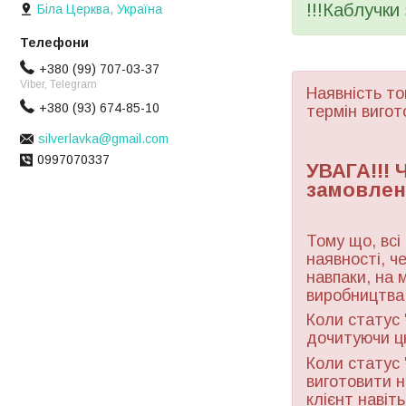
!!!Каблучки
Біла Церква, Україна
+380 (99) 707-03-37
Viber, Telegram
Наявність то
+380 (93) 674-85-10
термін вигот
silverlavka@gmail.com
0997070337
УВАГА!!!
замовлен
Тому що, всі
наявності, ч
навпаки, на 
виробництва 
Коли статус 
дочитуючи ц
Коли статус 
виготовити н
клієнт навіт