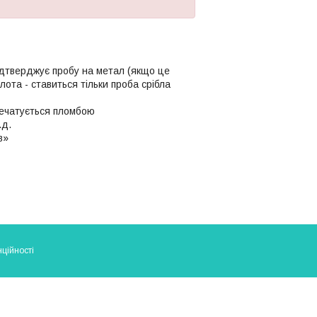
ідтверджує пробу на метал (якщо це
олота - ставиться тільки проба срібла
апечатується пломбою
.д.
в»
ційності