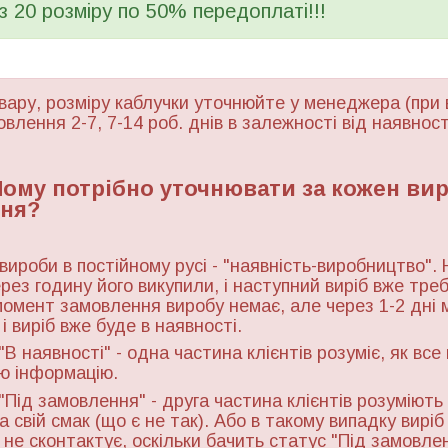
 з 20 розміру по 50% передоплаті!!!
вару, розміру каблучки уточнюйте у менеджера (при 
овлення 2-7, 7-14 роб. днів в залежності від наявност
 Чому потрібно уточнювати за кожен ви
ня?
 вироби в постійному русі - "наявність-виробництво". 
ерез годину його викупили, і наступний виріб вже тре
момент замовлення виробу немає, але через 1-2 дні 
і виріб вже буде в наявності.
"В наявності" - одна частина клієнтів розуміє, як все
ю інформацію.
"Під замовлення" - друга частина клієнтів розуміють 
а свій смак (що є не так). Або в такому випадку виріб
ь не сконтактує, оскільки бачить статус "Під замовле