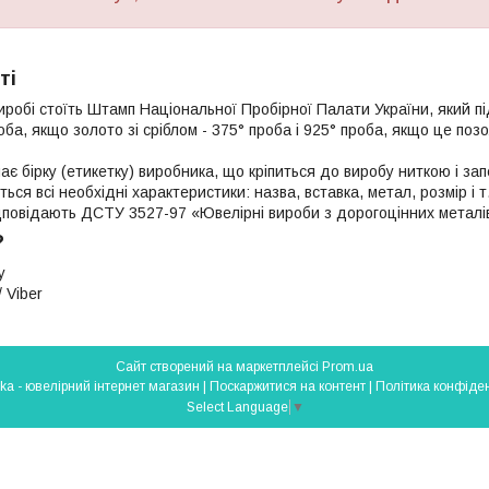
ті
иробі стоїть Штамп Національної Пробірної Палати України, який п
роба, якщо золото зі сріблом - 375° проба і 925° проба, якщо це поз
ає бірку (етикетку) виробника, що кріпиться до виробу ниткою і з
яться всі необхідні характеристики: назва, вставка, метал, розмір і т
ідповідають ДСТУ 3527-97 «Ювелірні вироби з дорогоцінних металі
?
у
 Viber
Сайт створений на маркетплейсі
Prom.ua
Silverlavka - ювелірний інтернет магазин |
Поскаржитися на контент
|
Політика конфіден
Select Language
▼