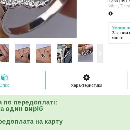
+380 (99) 
Viber, Tele
Законом 
якості
Опис
Характеристики
а по передоплаті:
 за один виріб
редоплата на карту