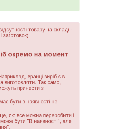
відсутності товару
на складі -
і заготовок)
ріб окремо на момент
Наприклад, вранці виріб є в
ба виготовляти. Так само,
можуть принести з
 має бути в наявності не
це, як: все можна переробити і
 може бути "В наявності", але
ння".