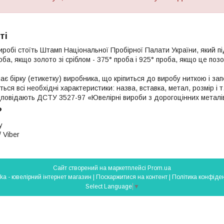
ті
иробі стоїть Штамп Національної Пробірної Палати України, який п
роба, якщо золото зі сріблом - 375° проба і 925° проба, якщо це поз
ає бірку (етикетку) виробника, що кріпиться до виробу ниткою і з
яться всі необхідні характеристики: назва, вставка, метал, розмір і т
ідповідають ДСТУ 3527-97 «Ювелірні вироби з дорогоцінних металі
?
у
 Viber
Сайт створений на маркетплейсі
Prom.ua
Silverlavka - ювелірний інтернет магазин |
Поскаржитися на контент
|
Політика конфіден
Select Language
▼