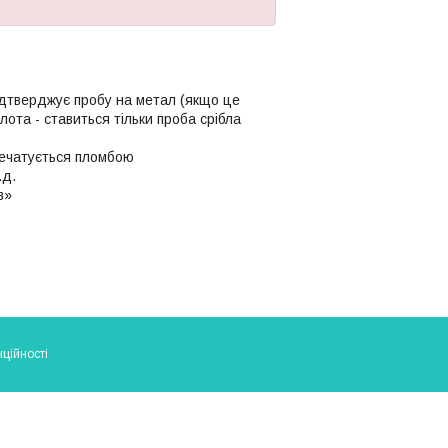
ідтверджує пробу на метал (якщо це
олота - ставиться тільки проба срібла
апечатується пломбою
.д.
в»
ційності