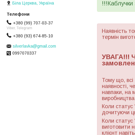
!!!Каблучки
Біла Церква, Україна
+380 (99) 707-03-37
Viber, Telegram
Наявність то
+380 (93) 674-85-10
термін вигот
silverlavka@gmail.com
0997070337
УВАГА!!!
замовлен
Тому що, всі
наявності, ч
навпаки, на 
виробництва 
Коли статус 
дочитуючи ц
Коли статус 
виготовити н
клієнт навіт