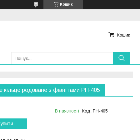
Кошик
Кошик
е кільце родоване з фіанітами РН-405
В наявності
Код:
РН-405
упити