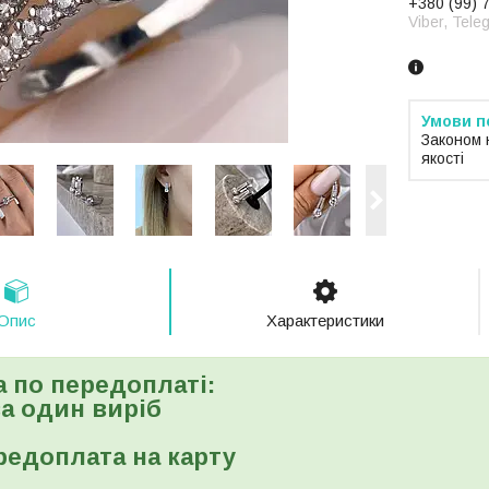
+380 (99) 
Viber, Tele
Законом 
якості
Опис
Характеристики
а по передоплаті:
 за один виріб
редоплата на карту