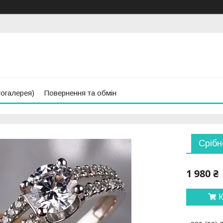
тогалерея)
Повернення та обмін
Срібн
1 980 ₴
К