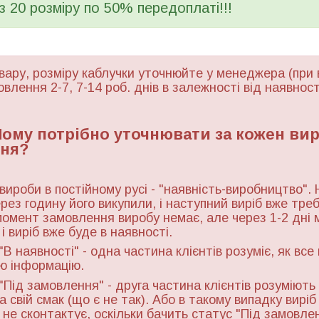
 з 20 розміру по 50% передоплаті!!!
вару, розміру каблучки уточнюйте у менеджера (при 
овлення 2-7, 7-14 роб. днів в залежності від наявност
 Чому потрібно уточнювати за кожен ви
ня?
 вироби в постійному русі - "наявність-виробництво". 
ерез годину його викупили, і наступний виріб вже тре
момент замовлення виробу немає, але через 1-2 дні 
і виріб вже буде в наявності.
"В наявності" - одна частина клієнтів розуміє, як все
ю інформацію.
"Під замовлення" - друга частина клієнтів розуміють 
а свій смак (що є не так). Або в такому випадку виріб
ь не сконтактує, оскільки бачить статус "Під замовле