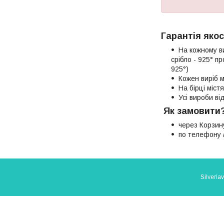
Гарантія якос
На кожному в
срібло - 925° п
925°)
Кожен виріб м
На бірці міст
Усі вироби в
Як замовити
через Корзин
по телефону /