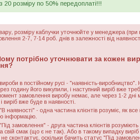
 з 20 розміру по 50% передоплаті!!!
вару, розміру каблучки уточнюйте у менеджера (при 
овлення 2-7, 7-14 роб. днів в залежності від наявност
 Чому потрібно уточнювати за кожен ви
ня?
 вироби в постійному русі - "наявність-виробництво". 
ерез годину його викупили, і наступний виріб вже тре
момент замовлення виробу немає, але через 1-2 дні 
і виріб вже буде в наявності.
"В наявності" - одна частина клієнтів розуміє, як все
ю інформацію.
"Під замовлення" - друга частина клієнтів розуміють 
а свій смак (що є не так). Або в такому випадку виріб
ь не сконтактує, оскільки бачить статус "Під замовле