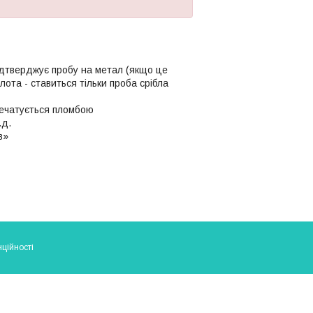
ідтверджує пробу на метал (якщо це
олота - ставиться тільки проба срібла
апечатується пломбою
.д.
в»
ційності