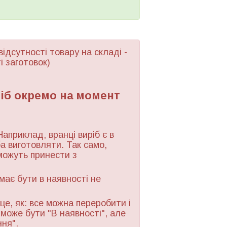
відсутності товару
на складі -
і заготовок)
ріб окремо на момент
Наприклад, вранці виріб є в
ба виготовляти. Так само,
можуть принести з
 має бути в наявності не
це, як: все можна переробити і
 може бути "В наявності", але
ння".