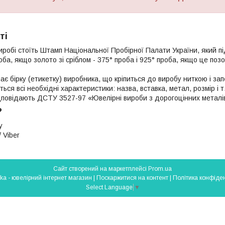
ті
иробі стоїть Штамп Національної Пробірної Палати України, який п
роба, якщо золото зі сріблом - 375° проба і 925° проба, якщо це поз
ає бірку (етикетку) виробника, що кріпиться до виробу ниткою і з
яться всі необхідні характеристики: назва, вставка, метал, розмір і т
ідповідають ДСТУ 3527-97 «Ювелірні вироби з дорогоцінних металі
?
у
 Viber
Сайт створений на маркетплейсі
Prom.ua
Silverlavka - ювелірний інтернет магазин |
Поскаржитися на контент
|
Політика конфіден
Select Language
▼