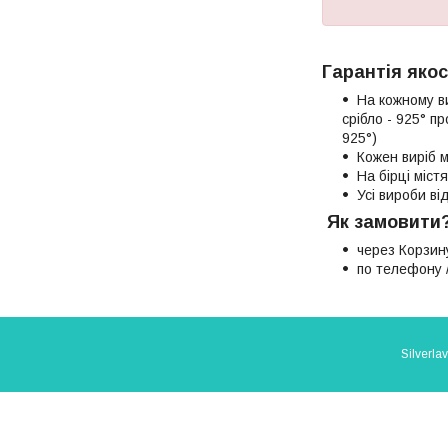
Гарантія якос
На кожному в
срібло - 925° п
925°)
Кожен виріб м
На бірці міст
Усі вироби в
Як замовити
через Корзин
по телефону /