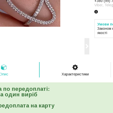
+380 (99) 
Viber, Tele
Законом 
якості
Опис
Характеристики
а по передоплаті:
 за один виріб
редоплата на карту