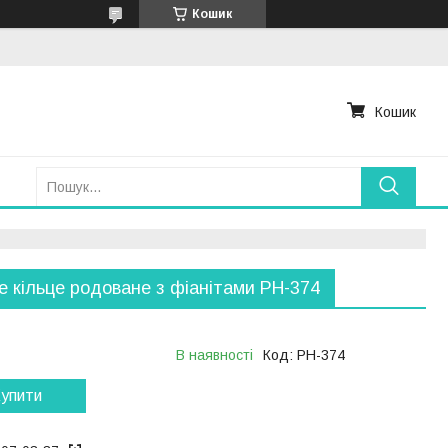
Кошик
Кошик
е кільце родоване з фіанітами РН-374
В наявності
Код:
РН-374
упити