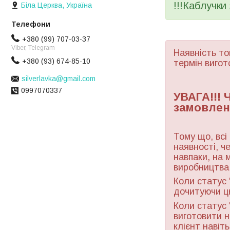
!!!Каблучки
Біла Церква, Україна
+380 (99) 707-03-37
Viber, Telegram
Наявність то
+380 (93) 674-85-10
термін вигот
silverlavka@gmail.com
0997070337
УВАГА!!!
замовлен
Тому що, всі
наявності, ч
навпаки, на 
виробництва 
Коли статус 
дочитуючи ц
Коли статус 
виготовити н
клієнт навіт