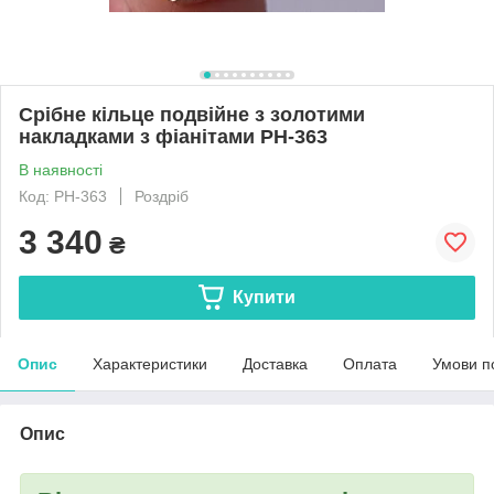
Срібне кільце подвійне з золотими
накладками з фіанітами РН-363
В наявності
Код: РН-363
Роздріб
3 340
₴
Купити
Опис
Характеристики
Доставка
Оплата
Умови п
Опис