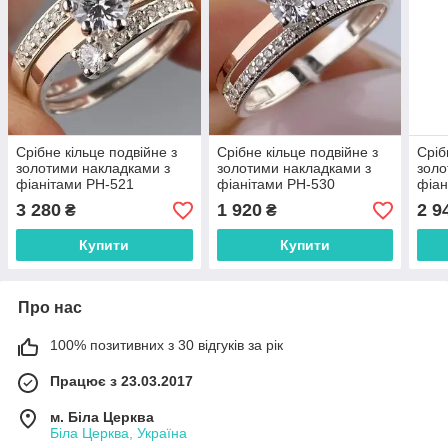
Срібне кільце подвійне з
Срібне кільце подвійне з
Сріб
золотими накладками з
золотими накладками з
золо
фіанітами РН-521
фіанітами РН-530
фіан
3 280
1 920
2 9
₴
₴
Купити
Купити
Про нас
100% позитивних з 30 відгуків за рік
Працює з 23.03.2017
м. Біла Церква
Біла Церква, Україна