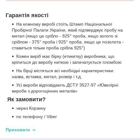
Гарантія якості
На кожному виробі стоїть Штамп Національної
Пробірної Палати України, який підтверджує пробу на
метал (якщо це срібло - 925° проба, якщо золото зі
сріблом - 375° проба і 925° проба, якщо це позолота -
ставиться тільки проба срібла 925°)
Кожен виріб має бірку (етикетку) виробника, що
кріпиться до виробу ниткою і запечатується пломбою
На бірці містяться всі необхідні характеристики:
назва, вставка, метал, розмір і т.д.
Усі вироби відповідають ДСТУ 3527-97 «Ювелірні
вироби з дорогоцінних металів»
Як замовити?
через Корзину
по телефону / Viber
Приховати