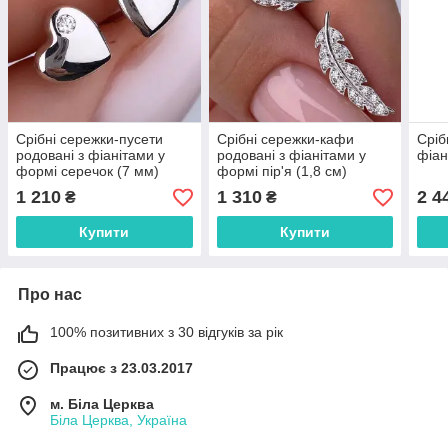
Срібні сережки-пусети
Срібні сережки-кафи
Сріб
родовані з фіанітами у
родовані з фіанітами у
фіан
формі серечок (7 мм)
формі пір'я (1,8 см)
РН-276
РН-440
1 210
1 310
2 4
₴
₴
Купити
Купити
Про нас
100% позитивних з 30 відгуків за рік
Працює з 23.03.2017
м. Біла Церква
Біла Церква, Україна