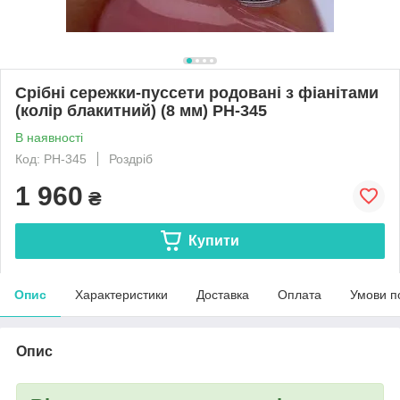
Срібні сережки-пуссети родовані з фіанітами
(колір блакитний) (8 мм) РН-345
В наявності
Код: РН-345
Роздріб
1 960
₴
Купити
Опис
Характеристики
Доставка
Оплата
Умови п
Опис