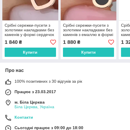
Срібні сережки-пусети з
Срібні сережки-пусети з
Сріб
золотими накладками без
золотими накладками без
золо
каменів у формі сердечок
каменів з емаллю в формі
каме
(0,7*0,5 см) РН-449
кола (0,6 см) РН-231
РН-
1 840
1 880
1 3
₴
₴
Купити
Купити
Про нас
100% позитивних з 30 відгуків за рік
Працює з 23.03.2017
м. Біла Церква
Біла Церква, Україна
Контакти
Сьогодні працює з 09:00 до 18:00