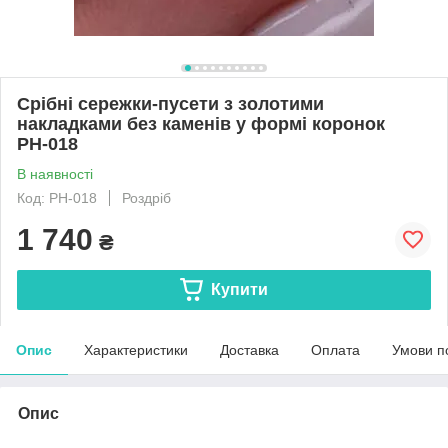
Срібні сережки-пусети з золотими
накладками без каменів у формі коронок
РН-018
В наявності
Код: РН-018
Роздріб
1 740
₴
Купити
Опис
Характеристики
Доставка
Оплата
Умови п
Опис