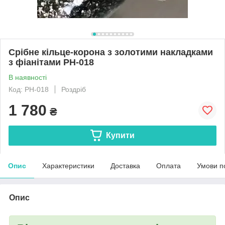
Срібне кільце-корона з золотими накладками
з фіанітами РН-018
В наявності
Код: РН-018
Роздріб
1 780
₴
Купити
Опис
Характеристики
Доставка
Оплата
Умови п
Опис