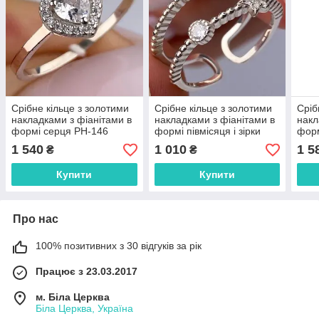
Срібне кільце з золотими
Срібне кільце з золотими
Сріб
накладками з фіанітами в
накладками з фіанітами в
накл
формі серця РН-146
формі півмісяця і зірки
форм
РН-433
1 540
1 010
1 5
₴
₴
Купити
Купити
Про нас
100% позитивних з 30 відгуків за рік
Працює з 23.03.2017
м. Біла Церква
Біла Церква, Україна