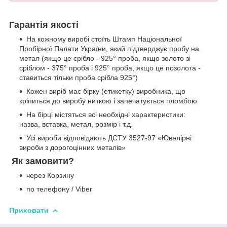
Гарантія якості
На кожному виробі стоїть Штамп Національної
Пробірної Палати України, який підтверджує пробу на
метал (якщо це срібло - 925° проба, якщо золото зі
сріблом - 375° проба і 925° проба, якщо це позолота -
ставиться тільки проба срібла 925°)
Кожен виріб має бірку (етикетку) виробника, що
кріпиться до виробу ниткою і запечатується пломбою
На бірці містяться всі необхідні характеристики:
назва, вставка, метал, розмір і т.д.
Усі вироби відповідають ДСТУ 3527-97 «Ювелірні
вироби з дорогоцінних металів»
Як замовити?
через Корзину
по телефону / Viber
Приховати