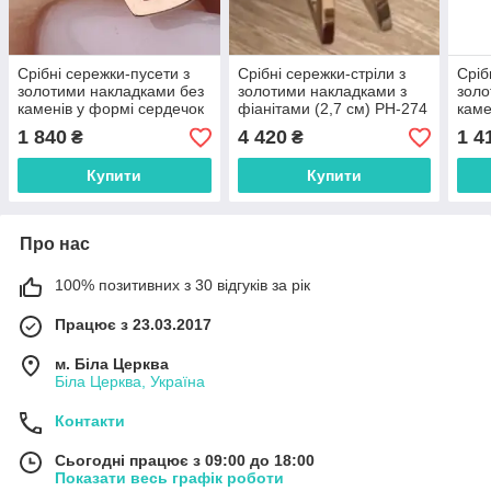
Срібні сережки-пусети з
Срібні сережки-стріли з
Сріб
золотими накладками без
золотими накладками з
золо
каменів у формі сердечок
фіанітами (2,7 см) РН-274
каме
(0,7*0,5 см) РН-449
(5,7
1 840
4 420
1 4
₴
₴
Купити
Купити
Про нас
100% позитивних з 30 відгуків за рік
Працює з 23.03.2017
м. Біла Церква
Біла Церква, Україна
Контакти
Сьогодні працює з 09:00 до 18:00
Показати весь графік роботи